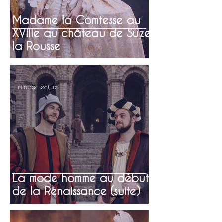
Madame la Comtesse au
XVIIIe au château de Suze
la Rousse
1 min de lecture
La mode homme au début
de la Renaissance (suite)