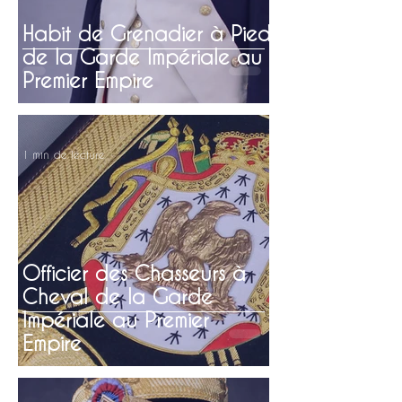
Habit de Grenadier à Pied
de la Garde Impériale au
Premier Empire
1 min de lecture
Officier des Chasseurs à
Cheval de la Garde
Impériale au Premier
Empire