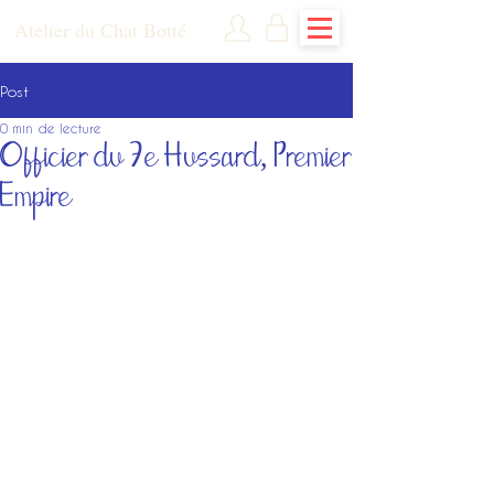
Atelier du Chat Botté
Post
0 min de lecture
Officier du 7e Hussard, Premier
Empire