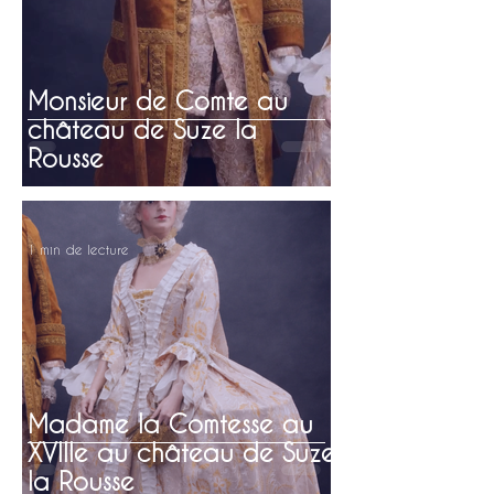
Monsieur de Comte au
château de Suze la
Rousse
1 min de lecture
Madame la Comtesse au
XVIIIe au château de Suze
la Rousse