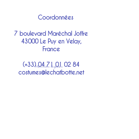
Coordonnées
7 boulevard Maréchal Joffre
43000 Le Puy en Velay,
France
(+33)
04 71 01 02 84
Mentions légales
costumes@lechatbotte.net
Moyens de paiement