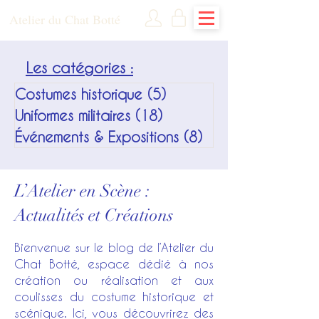
Atelier du Chat Botté
Les catégories :
Costumes historique
(5)
5 posts
Uniformes militaires
(18)
18 posts
Événements & Expositions
(8)
8 posts
L’Atelier en Scène :
Actualités et Créations
Bienvenue sur le blog de l’Atelier du
Chat Botté, espace dédié à nos
création ou réalisation et aux
coulisses du costume historique et
scénique. Ici, vous découvrirez des