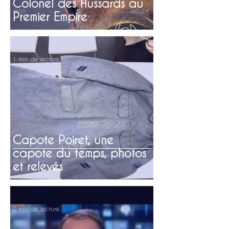
Colonel des Hussards au
Premier Empire
1 min de lecture
Capote Poiret, une
capote du temps, photos
et relevés
0 min de lecture