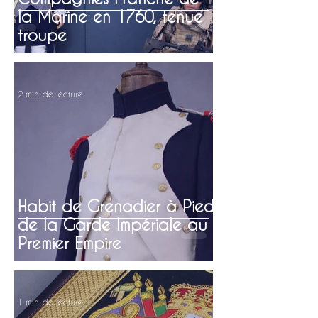
la Marine en 1760, tenue
troupe
2 min de lecture
Habit de Grenadier à Pied
de la Garde Impériale au
Premier Empire
1 min de lecture