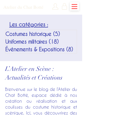
Atelier du Chat Botté
Les catégories :
Costumes historique
(5)
5 posts
Uniformes militaires
(18)
18 posts
Événements & Expositions
(8)
8 posts
L’Atelier en Scène :
Actualités et Créations
Bienvenue sur le blog de l’Atelier du
Chat Botté, espace dédié à nos
création ou réalisation et aux
coulisses du costume historique et
scénique. Ici, vous découvrirez des