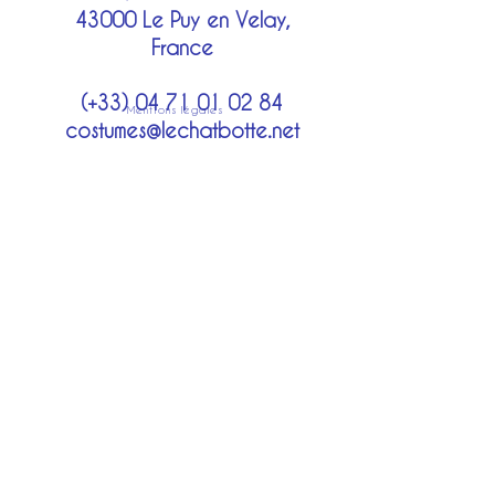
43000 Le Puy en Velay,
France
(+33)
04 71 01 02 84
Mentions légales
costumes@lechatbotte.net
Moyens de paiement
Modes de livraison