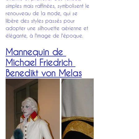
simples mais raffinées, symbolisent le 
renouveau de la mode, qui se 
libère des styles passés pour 
adopter une silhouette aérienne et 
élégante, à l'image de l'époque.
Mannequin de 
Michael Friedrich 
Benedikt von Melas