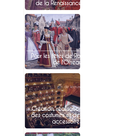
de la Renaissance
1 min de lecture
Pour les fêtes de Roi
de l'Oiseau
1 min de lecture
Création, réalisation
des costumes et des
accessoires