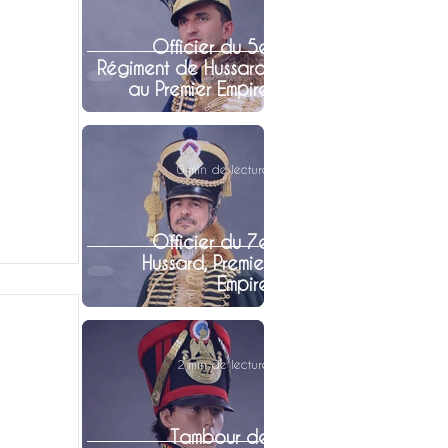
Officier du 5e
Régiment de Hussard,
au Premier Empire
0 min de lecture
Officier du 7e
Hussard, Premier
Empire
2 min de lecture
Tambour de