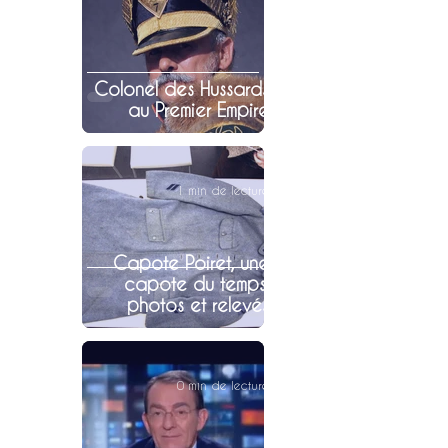
Colonel des Hussards
au Premier Empire
1 min de lecture
Capote Poiret, une
capote du temps,
photos et relevés
0 min de lecture