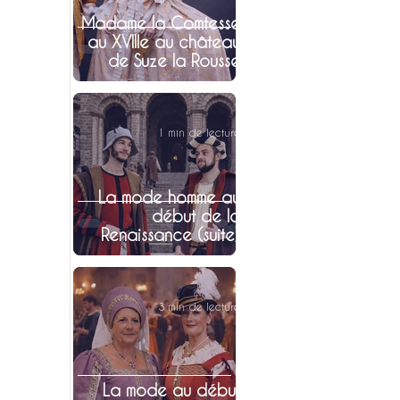
Madame la Comtesse
au XVIIIe au château
de Suze la Rousse
1 min de lecture
La mode homme au
début de la
Renaissance (suite)
3 min de lecture
La mode au début