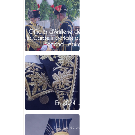
1 min de lecture
Officier d'Artillerie de
la Garde Impériale au
Second Empire
0 min de lecture
En 2024 ...
1 min de lecture