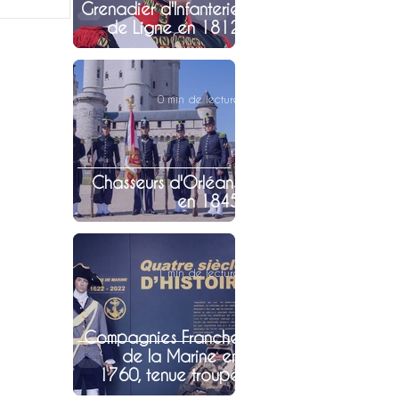
Grenadier d'Infanterie
de Ligne en 1812
0 min de lecture
Chasseurs d'Orléans
en 1845
1 min de lecture
Compagnies Franche
de la Marine en
1760, tenue troupe