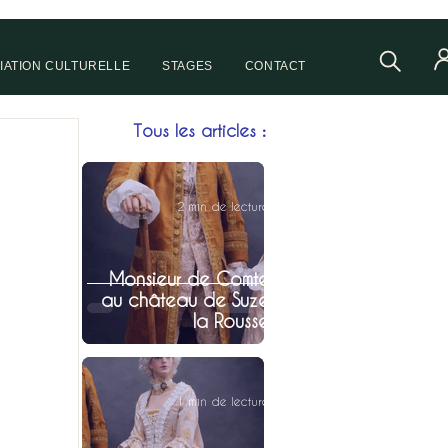
IATION CULTURELLE
STAGES
CONTACT
Tous les articles :
2 min de lecture
Monsieur de Comte
au château de Suze
la Rousse
1 min de lecture