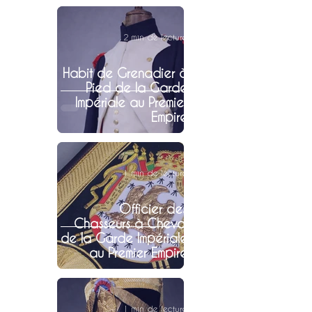
2 min de lecture
Habit de Grenadier à
Pied de la Garde
Impériale au Premier
Empire
1 min de lecture
Officier des
Chasseurs à Cheval
de la Garde Impériale
au Premier Empire
1 min de lecture