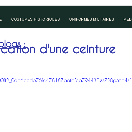
E
COSTUMES HISTORIQUES
UNIFORMES MILITAIRES
MED
 blogs :
cation d'une ceinture
eo/400ff2_06b6ccdb76fc478187aafafca794430e/720p/mp4/fi