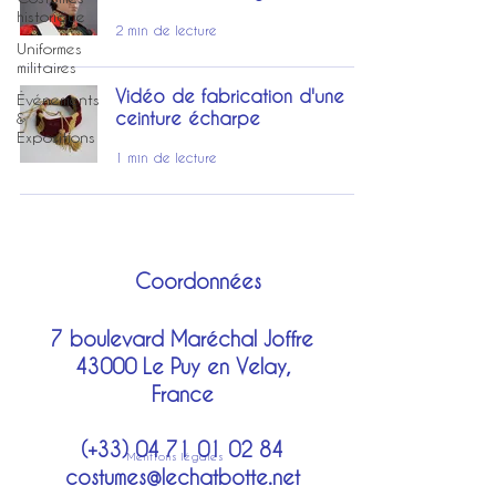
historique
2 min de lecture
Uniformes
militaires
Vidéo de fabrication d'une
Événements
ceinture écharpe
&
Expositions
1 min de lecture
Coordonnées
7 boulevard Maréchal Joffre
43000 Le Puy en Velay,
France
(+33)
04 71 01 02 84
Mentions légales
costumes@lechatbotte.net