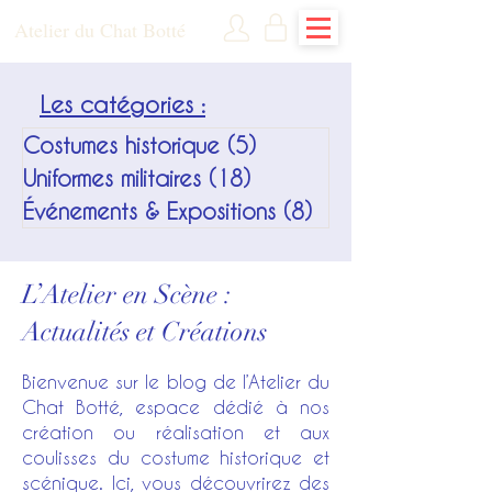
Atelier du Chat Botté
Les catégories :
Costumes historique
(5)
5 posts
Uniformes militaires
(18)
18 posts
Événements & Expositions
(8)
8 posts
L’Atelier en Scène :
Actualités et Créations
Bienvenue sur le blog de l’Atelier du
Chat Botté, espace dédié à nos
création ou réalisation et aux
coulisses du costume historique et
scénique. Ici, vous découvrirez des