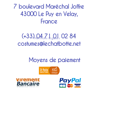
7 boulevard Maréchal Joffre
43000 Le Puy en Velay,
France
(+33)
04 71 01 02 84
Mentions légales
costumes@lechatbotte.net
Moyens de paiement
Modes de livraison