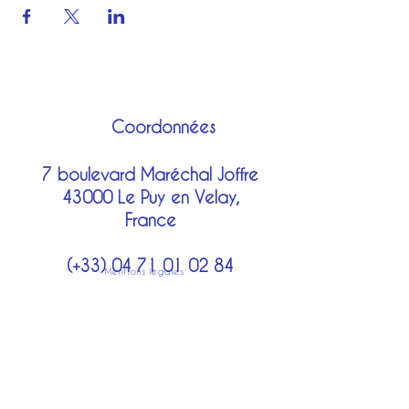
Coordonnées
7 boulevard Maréchal Joffre
43000 Le Puy en Velay,
France
(+33)
04 71 01 02 84
Mentions légales
costumes@lechatbotte.net
Moyens de paiement