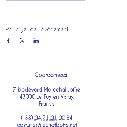
Partager cet événement
Coordonnées
7 boulevard Maréchal Joffre
43000 Le Puy en Velay,
France
(+33)
04 71 01 02 84
Mentions légales
costumes@lechatbotte.net