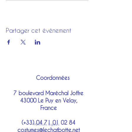
Partager cet événement
Coordonnées
7 boulevard Maréchal Joffre
43000 Le Puy en Velay,
France
(+33)
04 71 01 02 84
Mentions légales
costumes@lechatbotte.net