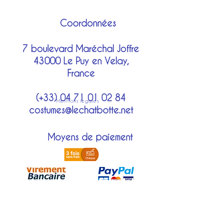
Coordonnées
7 boulevard Maréchal Joffre
43000 Le Puy en Velay,
France
(+33)
04 71 01 02 84
Mentions légales
costumes@lechatbotte.net
Moyens de paiement