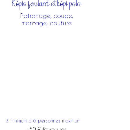
Képis foulard et képi polo
Patronage, coupe,
montage, couture
3 jours
21 heures
560 €
3 minimum à 6 personnes maximum
+50 € fournitures