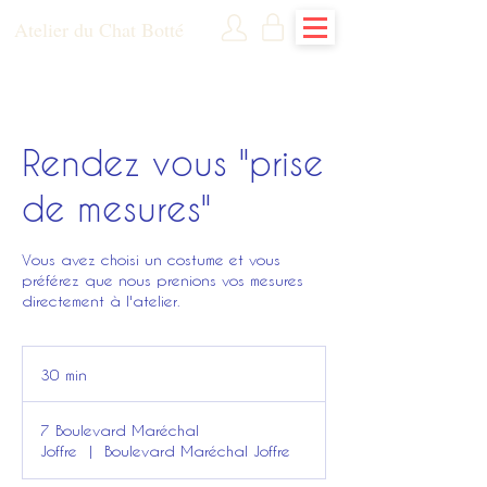
Atelier du Chat Botté
Rendez vous "prise
de mesures"
Vous avez choisi un costume et vous
préférez que nous prenions vos mesures
directement à l'atelier.
30 min
3
0
m
7 Boulevard Maréchal
i
Joffre
|
Boulevard Maréchal Joffre
n