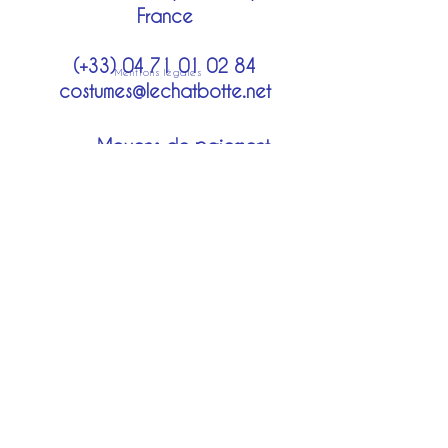
France
(+33)
04 71 01 02 84
Mentions légales
costumes@lechatbotte.net
Moyens de paiement
Modes de livraison