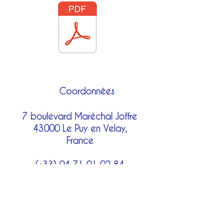
Coordonnées
7 boulevard Maréchal Joffre
43000 Le Puy en Velay,
France
(+33)
04 71 01 02 84
Mentions légales
costumes@lechatbotte.net
Moyens de paiement