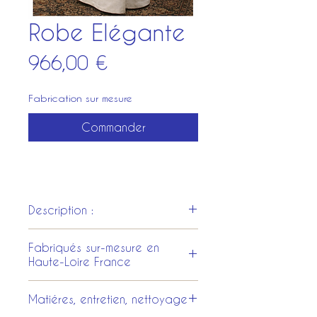
Robe Elégante
Prix
966,00 €
Fabrication sur mesure
Commander
Description :
Robe
en coton, manches
Fabriqués sur-mesure en
longues ajusté, fine ceinture à
Haute-Loire France
la taille.
Tous les costumes et les
Matiéres, entretien, nettoyage
accessoires sont entièrement