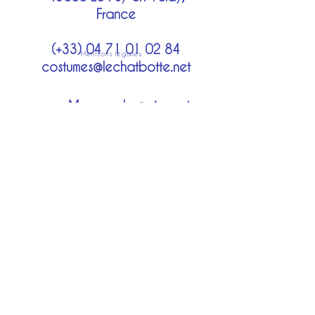
France
(+33)
04 71 01 02 84
Mentions légales
costumes@lechatbotte.net
Moyens de paiement
Modes de livraison