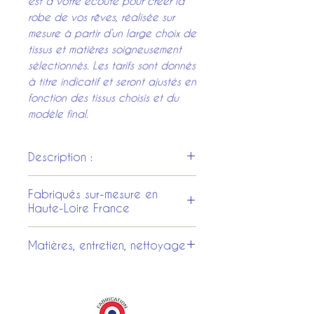
est à votre écoute pour créer la
robe de vos rêves, réalisée sur
mesure à partir d’un large choix de
tissus et matières soigneusement
sélectionnés. Les tarifs sont donnés
à titre indicatif et seront ajustés en
fonction des tissus choisis et du
modèle final.
Description :
Corsage à basques
, élégant
Fabriqués sur-mesure en
et structuré, doté de
manches
Haute-Loire France
pagodes ouvertes
laissant
apparaître les manches
Tous les costumes et les
Matières, entretien, nettoyage
bouffantes de la chemise. La
accessoires sont entièrement
fermeture se fait par le devant
fabriqués dans nos ateliers au
Nettoyage en pressing
à l’aide de
brandebourgs
Puy en Velay.
décoratifs
, et l’ensemble est
Lors de la commande