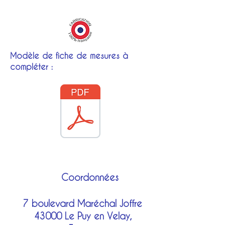
ruché.
H 1.69/1.73 - TP 102 - TT 90
Jupon ample avec volant en
mousseline brodée.
Panier en tissus et baleine
Modèle de fiche de mesures à
XVIIIe.
compléter :
Coordonnées
7 boulevard Maréchal Joffre
43000 Le Puy en Velay,