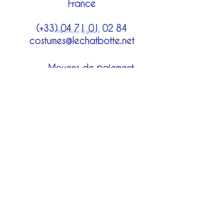
France
(+33)
04 71 01 02 84
Mentions légales
costumes@lechatbotte.net
Moyens de paiement
Modes de livraison