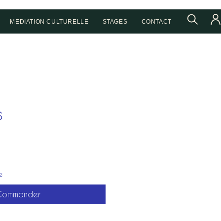
MEDIATION CULTURELLE
STAGES
CONTACT
s
Prix
e
Commander