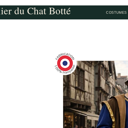
lier du Chat Botté
COSTUMES 