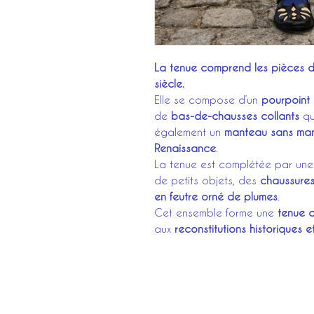
La tenue comprend les pièces d
siècle.
Elle se compose d’un
pourpoint 
de
bas-de-chausses collants
qui
également un
manteau sans man
Renaissance
.
La tenue est complétée par un
de petits objets, des
chaussures
en feutre orné de plumes
.
Cet ensemble forme une
tenue 
aux
reconstitutions historiques 