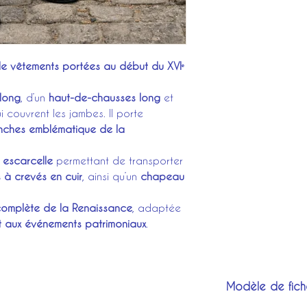
e vêtements portées au début du XVIᵉ
long
, d’un
haut-de-chausses long
et
 couvrent les jambes. Il porte
ches emblématique de la
e
escarcelle
permettant de transporter
 à crevés en cuir
, ainsi qu’un
chapeau
complète de la Renaissance
, adaptée
et aux événements patrimoniaux
.
Modèle de fich