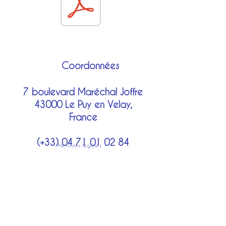
Coordonnées
7 boulevard Maréchal Joffre
43000 Le Puy en Velay,
France
(+33)
04 71 01 02 84
Mentions légales
costumes@lechatbotte.net
Moyens de paiement