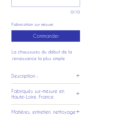
0/10
Fabrication sur mesure
Commander
La chaussures du début de la
renaissance la plus simple.
Description :
Entièrement en cuir naturel.
Fabriqués sur-mesure en
Semelle cuir naturel ou
Haute-Loire. France
matériaux moderne
Tous les costumes et les
Matières. entretien. nettoyage
accessoires sont entièrement
fabriqués dans nos ateliers au
Cuir naturel