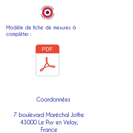
Puy en Velay.
Crème pour cuir
Lors de la commande
sélectionnez dans notre
gamme vos préferences de
Modèle de fiche de mesures à
couleurs.
compléter :
Coordonnées
7 boulevard Maréchal Joffre
43000 Le Puy en Velay,
France