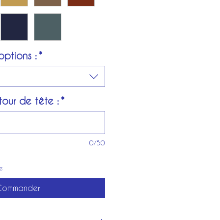
options :
*
tour de tête :
*
0/50
e
Commander