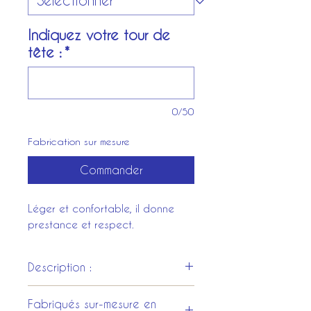
Indiquez votre tour de
tête :
*
0/50
Fabrication sur mesure
Commander
Léger et confortable, il donne
prestance et respect.
Description :
En tissus, forme haute et plissée
Fabriqués sur-mesure en
entourée d'un petit bourrelet