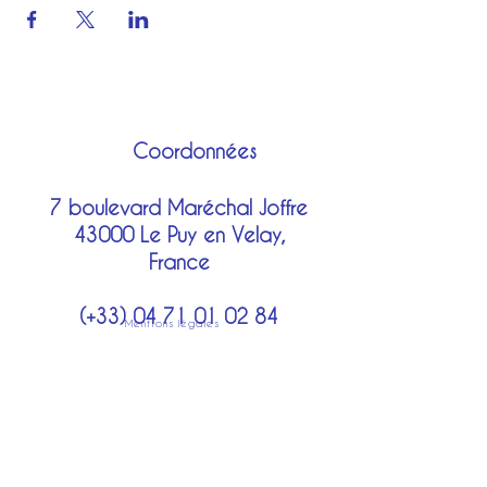
Coordonnées
7 boulevard Maréchal Joffre
43000 Le Puy en Velay,
France
(+33)
04 71 01 02 84
Mentions légales
costumes@lechatbotte.net
Moyens de paiement