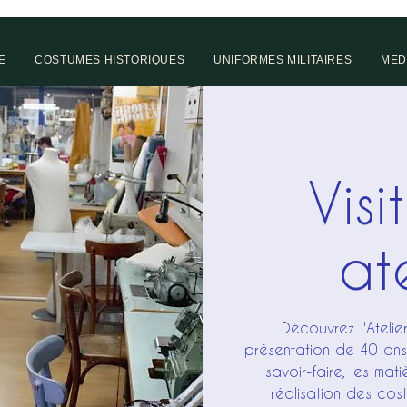
E
COSTUMES HISTORIQUES
UNIFORMES MILITAIRES
MED
Visi
ate
Découvrez l'Ateli
présentation de 40 ans 
savoir-faire, les mat
réalisation des cos