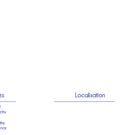
es
Localisation
é
chy
fre
ance