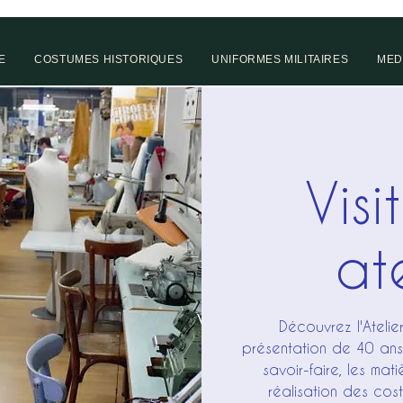
E
COSTUMES HISTORIQUES
UNIFORMES MILITAIRES
MED
Visi
ate
Découvrez l'Ateli
présentation de 40 ans 
savoir-faire, les mat
réalisation des cos