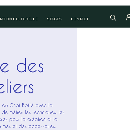
IATION CULTURELLE
STAGES
CONTACT
te des
liers
er du Chat Botté avec la
de métier: les techniques, les
ières pour la création et la
tumes et des accessoires.