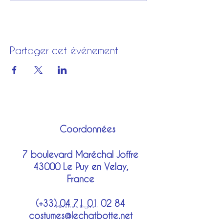
Partager cet événement
Coordonnées
7 boulevard Maréchal Joffre
43000 Le Puy en Velay,
France
(+33)
04 71 01 02 84
Mentions légales
costumes@lechatbotte.net