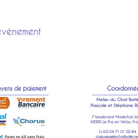
événement
yens de paiement
Coordonné
Atelier du Chat Bott
Pascale et Stéphane Ri
7 boulevard Maréchal Jof
43000 Le Puy en Velay, Fr
(+33) 04 71 01 02 84
costumes@lechatbotte.ne