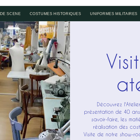
DE SCENE
COSTUMES HISTORIQUES
UNIFORMES MILITAIRES
Visi
ate
Découvrez l'Ateli
présentation de 40 ans 
savoir-faire, les mat
réalisation des cos
Visite de notre show-ro