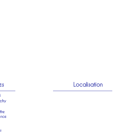
es
Localisation
é
chy
fre
ance
t