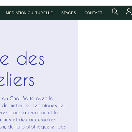
MEDIATION CULTURELLE
STAGES
CONTACT
te des
liers
er du Chat Botté avec la
de métier: les techniques, les
ières pour la création et la
tumes et des accessoires.
om, de la bibliothèque et des