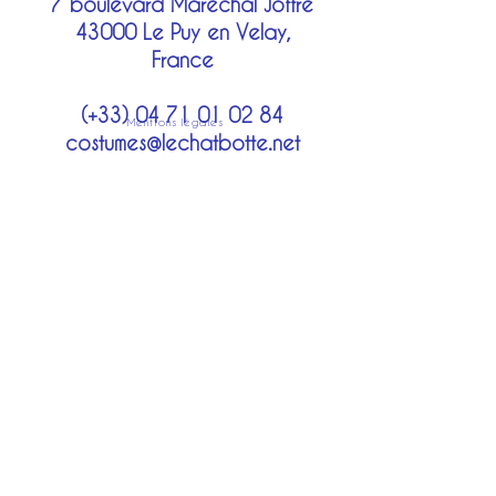
7 boulevard Maréchal Joffre
43000 Le Puy en Velay,
France
(+33)
04 71 01 02 84
Mentions légales
costumes@lechatbotte.net
Moyens de paiement
Modes de livraison