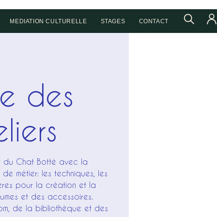
MEDIATION CULTURELLE
STAGES
CONTACT
te des
liers
er du Chat Botté avec la
de métier: les techniques, les
ières pour la création et la
tumes et des accessoires.
om, de la bibliothèque et des