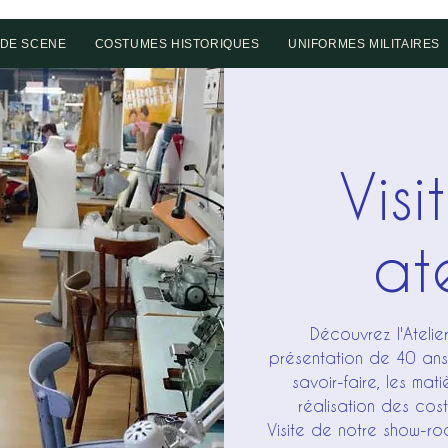
DE SCENE
COSTUMES HISTORIQUES
UNIFORMES MILITAIRES
Visi
ate
Découvrez l'Ateli
présentation de 40 ans 
savoir-faire, les mat
réalisation des cos
Visite de notre show-ro