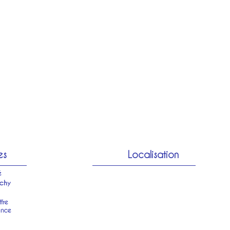
es
Localisation
é
chy
fre
ance