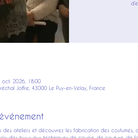
d’
 oct. 2026, 18:00
réchal Joffre, 43000 Le Puy-en-Velay, France
'événement
s des ateliers et découvrez les fabrication des costumes,
choix des tissus aux techniques de coupe, de couture, de 