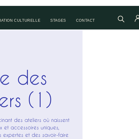
IATION CULTURELLE
STAGES
CONTACT
te des
ers (1)
cinant des ateliers où naissent
 et accessoires uniques,
 expertes et des savoir-faire