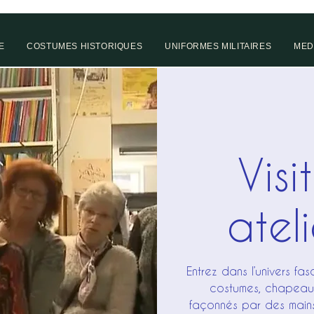
E
COSTUMES HISTORIQUES
UNIFORMES MILITAIRES
MED
Visi
ateli
Entrez dans l’univers fas
costumes, chapeaux
façonnés par des mains