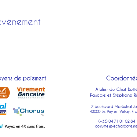
événement
yens de paiement
Coordonné
Atelier du Chat Bott
Pascale et Stéphane Ri
7 boulevard Maréchal Jof
43000 Le Puy en Velay, Fr
(+33) 04 71 01 02 84
costumes@lechatbotte.ne