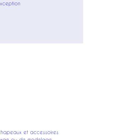
exception
 chapeaux et accessoires 
forge ou de modelage, 