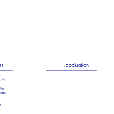
es
Localisation
é
chy
fre
ance
t