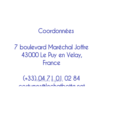
Coordonnées
7 boulevard Maréchal Joffre
43000 Le Puy en Velay,
France
(+33)
04 71 01 02 84
Mentions légales
costumes@lechatbotte.net
Moyens de paiement