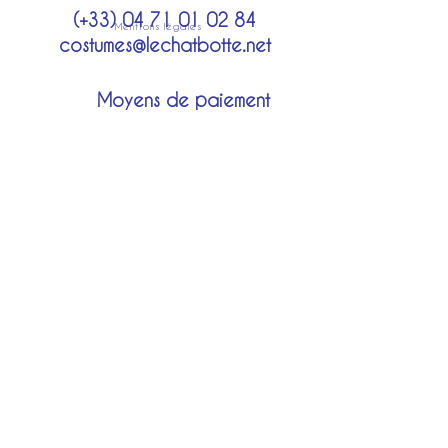
(+33)
04 71 01 02 84
Mentions légales
costumes@lechatbotte.net
Moyens de paiement
Modes de livraison