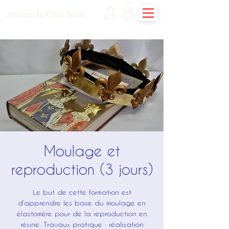
Atelier du Chat Botté
Moulage et
reproduction (3 jours)
Le but de cette formation est
d’apprendre les base du moulage en
élastomère pour de la reproduction en
résine. Travaux pratique : réalisation