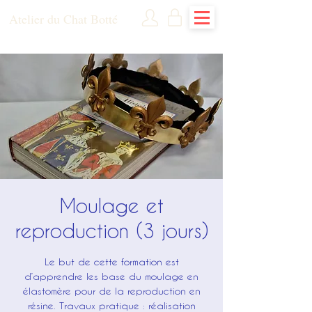
Atelier du Chat Botté
Moulage et
reproduction (3 jours)
Le but de cette formation est
d’apprendre les base du moulage en
élastomère pour de la reproduction en
résine. Travaux pratique : réalisation