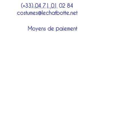
(+33)
04 71 01 02 84
Mentions légales
costumes@lechatbotte.net
Moyens de paiement
Modes de livraison