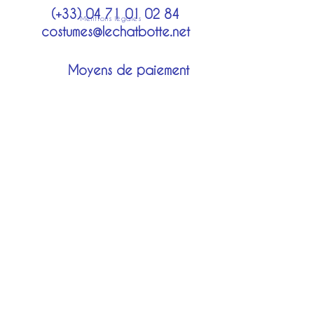
(+33)
04 71 01 02 84
Mentions légales
costumes@lechatbotte.net
Moyens de paiement
Modes de livraison