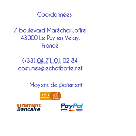
Coordonnées
7 boulevard Maréchal Joffre
43000 Le Puy en Velay,
France
(+33)
04 71 01 02 84
Mentions légales
costumes@lechatbotte.net
Moyens de paiement