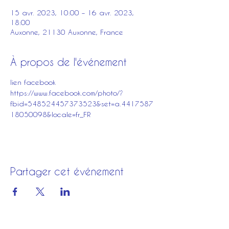
15 avr. 2023, 10:00 – 16 avr. 2023,
18:00
Auxonne, 21130 Auxonne, France
À propos de l'événement
lien facebook
https://www.facebook.com/photo/?
fbid=548524457373523&set=a.4417587
18050098&locale=fr_FR
Partager cet événement