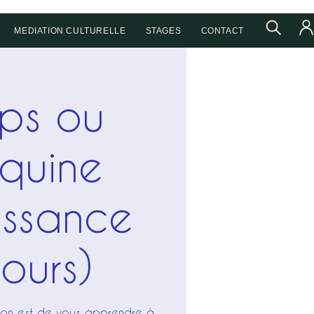
MEDIATION CULTURELLE
STAGES
CONTACT
ps ou
quine
issance
jours)
tion est de vous apprendre à