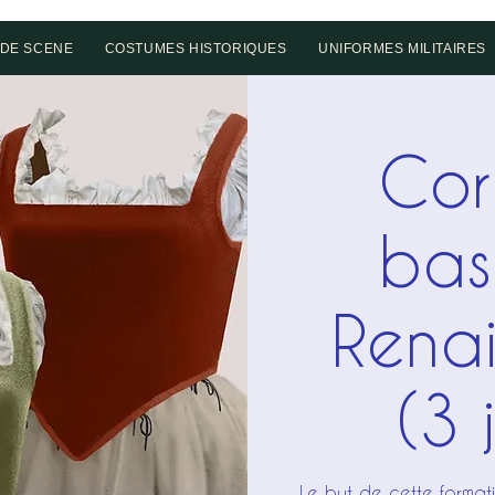
DE SCENE
COSTUMES HISTORIQUES
UNIFORMES MILITAIRES
Cor
bas
Rena
(3 
Le but de cette forma