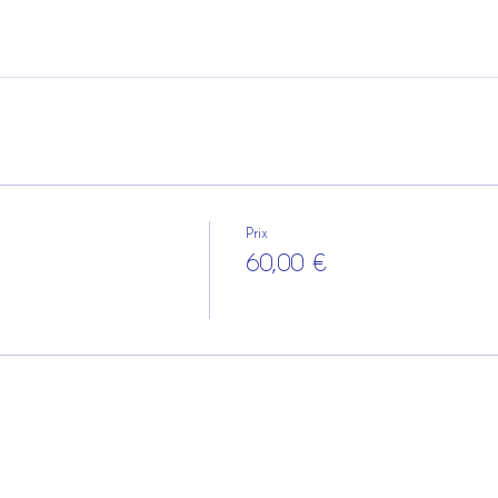
Prix
e
60,00 €