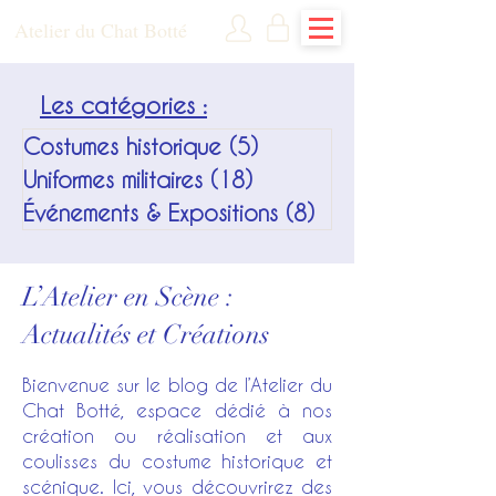
Atelier du Chat Botté
Les catégories :
Costumes historique
(5)
5 posts
Uniformes militaires
(18)
18 posts
Événements & Expositions
(8)
8 posts
L’Atelier en Scène :
Actualités et Créations
Bienvenue sur le blog de l’Atelier du
Chat Botté, espace dédié à nos
création ou réalisation et aux
coulisses du costume historique et
scénique. Ici, vous découvrirez des