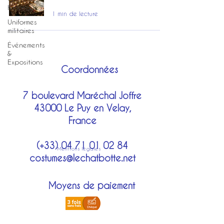
historique
1 min de lecture
Uniformes
militaires
Événements
&
Expositions
Coordonnées
7 boulevard Maréchal Joffre
43000 Le Puy en Velay,
France
(+33)
04 71 01 02 84
Mentions légales
costumes@lechatbotte.net
Moyens de paiement