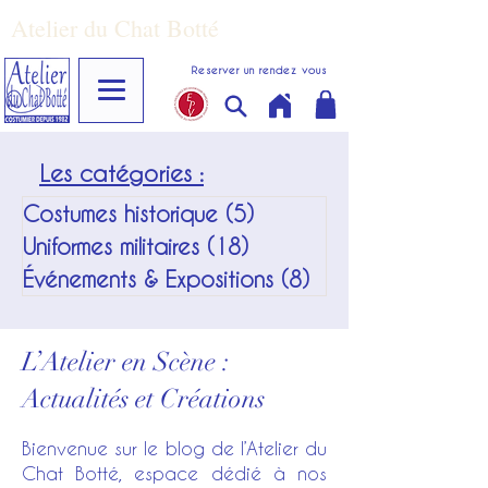
Atelier du Chat Botté
Reserver un rendez vous
Les catégories :
Costumes historique
(5)
5 posts
Uniformes militaires
(18)
18 posts
Événements & Expositions
(8)
8 posts
L’Atelier en Scène :
Actualités et Créations
Bienvenue sur le blog de l’Atelier du
Chat Botté, espace dédié à nos