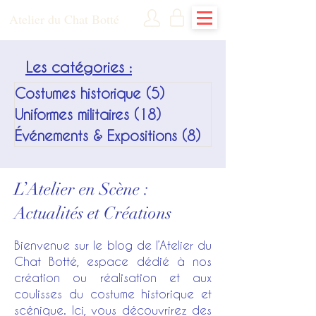
Atelier du Chat Botté
Les catégories :
Costumes historique
(5)
5 posts
Uniformes militaires
(18)
18 posts
Événements & Expositions
(8)
8 posts
L’Atelier en Scène :
Actualités et Créations
Bienvenue sur le blog de l’Atelier du
Chat Botté, espace dédié à nos
création ou réalisation et aux
coulisses du costume historique et
scénique. Ici, vous découvrirez des