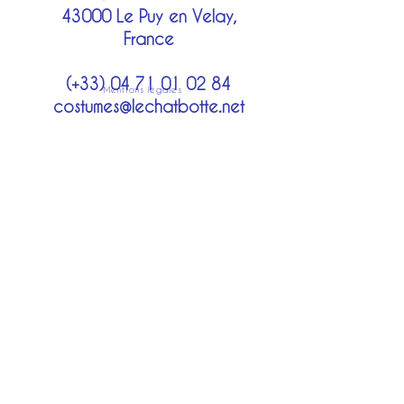
43000 Le Puy en Velay,
France
(+33)
04 71 01 02 84
Mentions légales
costumes@lechatbotte.net
Moyens de paiement
Modes de livraison