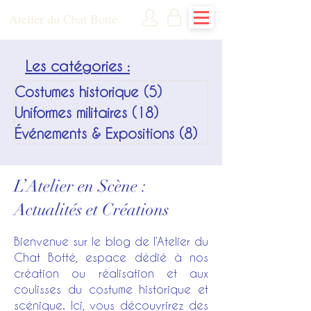
Atelier du Chat Botté
Les catégories :
Costumes historique
(5)
5 posts
Uniformes militaires
(18)
18 posts
Événements & Expositions
(8)
8 posts
L’Atelier en Scène :
Actualités et Créations
Bienvenue sur le blog de l’Atelier du
Chat Botté, espace dédié à nos
création ou réalisation et aux
coulisses du costume historique et
scénique. Ici, vous découvrirez des