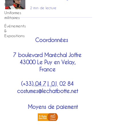
historique
2 min de lecture
Uniformes
militaires
Événements
&
Expositions
Coordonnées
7 boulevard Maréchal Joffre
43000 Le Puy en Velay,
France
(+33)
04 71 01 02 84
Mentions légales
costumes@lechatbotte.net
Moyens de paiement