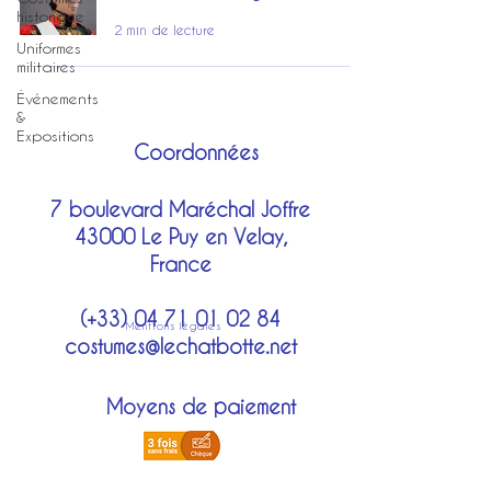
historique
2 min de lecture
Uniformes
militaires
Événements
&
Expositions
Coordonnées
7 boulevard Maréchal Joffre
43000 Le Puy en Velay,
France
(+33)
04 71 01 02 84
Mentions légales
costumes@lechatbotte.net
Moyens de paiement