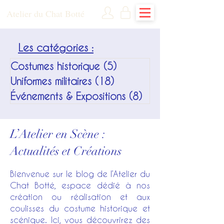
Atelier du Chat Botté
Les catégories :
Costumes historique
(5)
5 posts
Uniformes militaires
(18)
18 posts
Événements & Expositions
(8)
8 posts
L’Atelier en Scène :
Actualités et Créations
Bienvenue sur le blog de l’Atelier du
Chat Botté, espace dédié à nos
création ou réalisation et aux
coulisses du costume historique et
scénique. Ici, vous découvrirez des