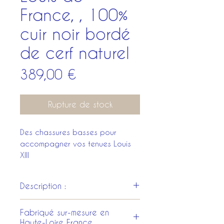
France, , 100%
cuir noir bordé
de cerf naturel
Prix
389,00 €
Rupture de stock
Des chassures basses pour
accompagner vos tenues Louis
XIII
Description :
Chaussures sur-mesure en cuir
Fabriqué sur-mesure en
naturel, ciré noir, talons cousus
Haute-Loire France