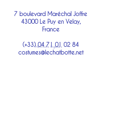
7 boulevard Maréchal Joffre
43000 Le Puy en Velay,
France
(+33)
04 71 01 02 84
Mentions légales
costumes@lechatbotte.net
Moyens de paiement