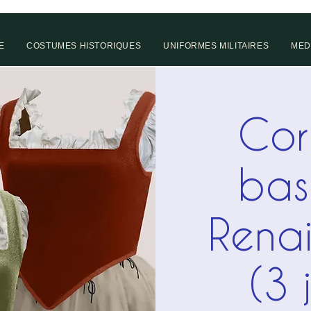
E
COSTUMES HISTORIQUES
UNIFORMES MILITAIRES
MED
Cor
bas
Rena
(3 