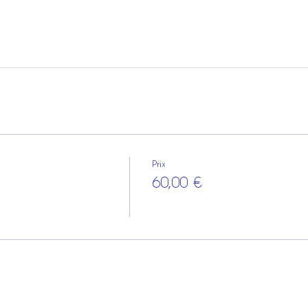
Prix
e
60,00 €