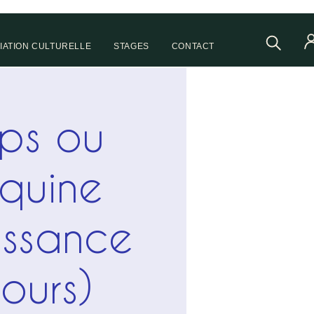
IATION CULTURELLE
STAGES
CONTACT
ps ou
quine
issance
jours)