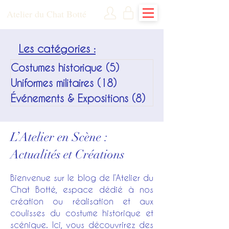
Atelier du Chat Botté
Les catégories :
Costumes historique
(5)
5 posts
Uniformes militaires
(18)
18 posts
Événements & Expositions
(8)
8 posts
L’Atelier en Scène :
Actualités et Créations
Bienvenue sur le blog de l’Atelier du
Chat Botté, espace dédié à nos
création ou réalisation et aux
coulisses du costume historique et
scénique. Ici, vous découvrirez des