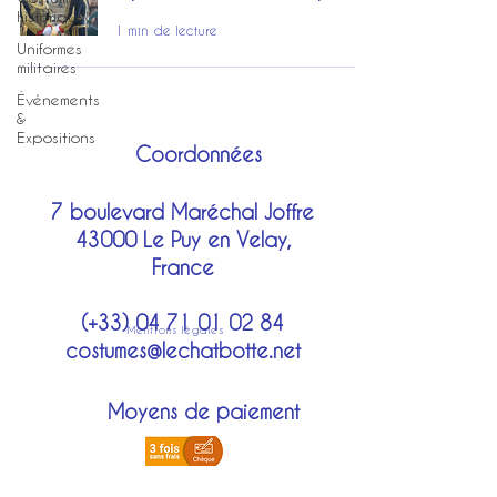
historique
1 min de lecture
Uniformes
militaires
Événements
&
Expositions
Coordonnées
7 boulevard Maréchal Joffre
43000 Le Puy en Velay,
France
(+33)
04 71 01 02 84
Mentions légales
costumes@lechatbotte.net
Moyens de paiement