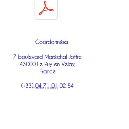
raffinement.
échantillons.
Plusieurs couleurs régimentaires
Vous recevrez aussi une fiche
sont disponibles.
à compléter pour la réalisation
sur-mesure.
Coordonnées
7 boulevard Maréchal Joffre
43000 Le Puy en Velay,
France
(+33)
04 71 01 02 84
Mentions légales
costumes@lechatbotte.net
Moyens de paiement