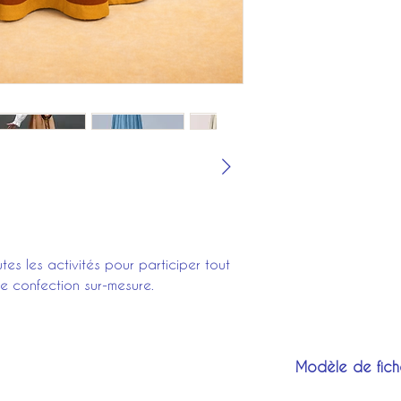
notre chef-costumi
et d’autre du dos,
pour vous conseill
personnalisé.
des échantillons.
Facile à entretenir
Vous recevrez aus
l’eau.
pour la réalisation
Disponible dans un
es les activités pour participer tout
ne confection sur-mesure.
Modèle de fich