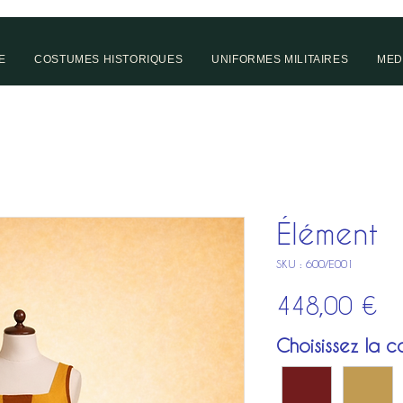
E
COSTUMES HISTORIQUES
UNIFORMES MILITAIRES
MED
Élément
SKU : 600/E001
Pr
448,00 €
Choisissez la co