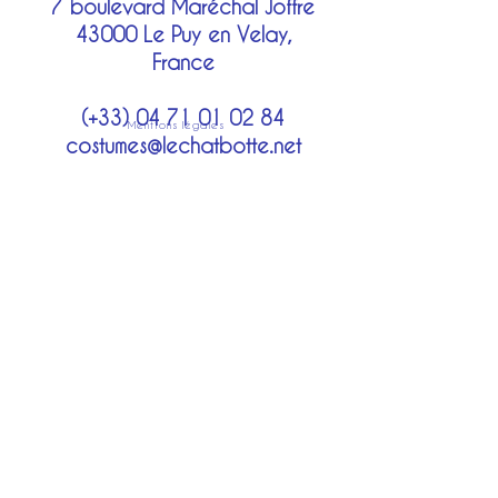
7 boulevard Maréchal Joffre
43000 Le Puy en Velay,
France
(+33)
04 71 01 02 84
Mentions légales
costumes@lechatbotte.net
Moyens de paiement
Modes de livraison