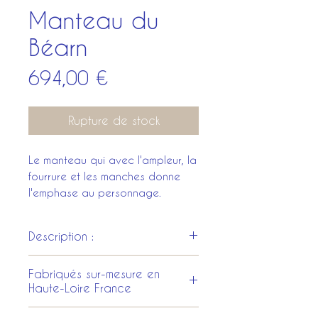
Manteau du
Béarn
Prix
694,00 €
Rupture de stock
Le manteau qui avec l'ampleur, la
fourrure et les manches donne
l'emphase au personnage.
Description :
Ensemble avec beaucoup
Fabriqués sur-mesure en
d'ampleur
Haute-Loire France
Col et parementure en fourrure
Manches boufante, s'arretant
Tous les costumes et les